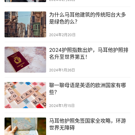
略
为什么马耳他建筑的传统阳台大多
生
是绿色的么？
活
指
2024年2月20日
南
2024护照指数出炉，马耳他护照排
名升至世界第五！
马
耳
2024年1月26日
他
移
聊一聊母语是英语的欧洲国家有哪
民
些？
留
2024年1月15日
学
教
马耳他护照免签国家全攻略，环游
育
世界无障碍