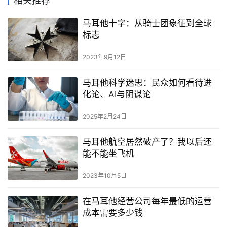
相关推荐
他
移
马耳他十字：从骑士团象征到全球
民
标志
2023年9月12日
留
学
马耳他科学迷思：民众如何看待进
教
化论、AI与阴谋论
育
2025年2月24日
网
马耳他航空居然破产了？我以后还
址
能不能坐飞机
导
航
2023年10月5日
在马耳他经营公司每年最低的运营
成本需要多少钱