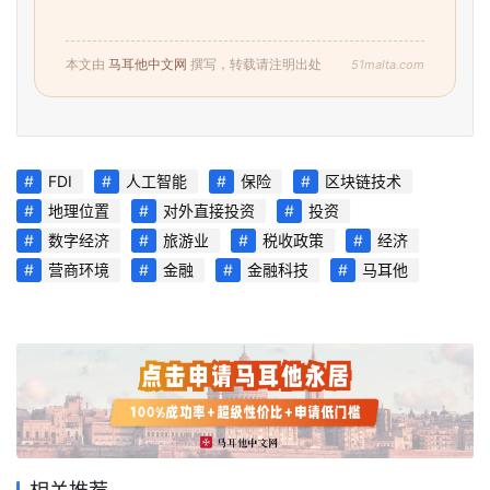
51malta.com
本文由
马耳他中文网
撰写，转载请注明出处
首
页
旅
FDI
人工智能
保险
区块链技术
游
地理位置
对外直接投资
投资
攻
数字经济
旅游业
税收政策
经济
略
营商环境
金融
金融科技
马耳他
生
活
指
南
马
耳