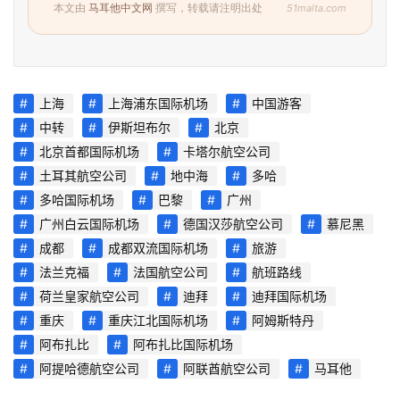
学
51malta.com
本文由
马耳他中文网
撰写，转载请注明出处
教
育
上海
上海浦东国际机场
中国游客
网
中转
伊斯坦布尔
北京
址
北京首都国际机场
卡塔尔航空公司
导
土耳其航空公司
地中海
多哈
航
多哈国际机场
巴黎
广州
广州白云国际机场
德国汉莎航空公司
慕尼黑
成都
成都双流国际机场
旅游
法兰克福
法国航空公司
航班路线
荷兰皇家航空公司
迪拜
迪拜国际机场
重庆
重庆江北国际机场
阿姆斯特丹
阿布扎比
阿布扎比国际机场
阿提哈德航空公司
阿联酋航空公司
马耳他