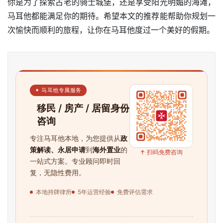
你是为了探索古老的骑士城堡，还是享受阳光明媚的海滩，
旅
马耳他都能满足你的期待。希望本文的推荐能帮助你规划一
游
次愉快而顺利的旅程，让你在马耳他度过一个美好的假期。
攻
略
生
活
✦ 马耳他专属服务
指
移民 / 房产 / 居留身份
南
咨询
马
专注马耳他本地，为您提供从
政
耳
策解读、永居申请
到
海外置业
的
↑ 扫码免费咨询
一站式方案。专业顾问即时回
他
复，无隐性费用。
移
民
本地持牌律所
5年运营经验
免费评估需求
留