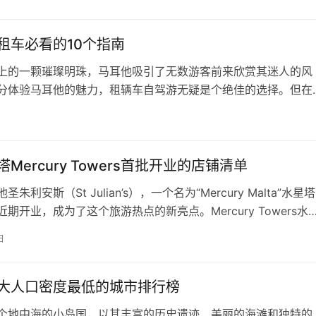
行等多个方面。 马耳他是地中海上一座风景优美的小岛国，也
国游客和商务人士关注的欧洲目的地。由于地理位置位于欧洲南
），而中国全境采用…
租车必看的10个指南
上的一颗璀璨明珠，马耳他吸引了无数游客前来欣赏其迷人的风
分体验马耳他的魅力，租辆车自驾游无疑是个绝佳的选择。但在
可不是一件小事，那么我们应该如何进行呢？别担心，本文将为
日
的指南，让您在马耳他租车的过程中轻松愉快。 总之，租车在
方便又自由。只要您做好充分准备，掌握这些注意事项，就一定
的自驾之旅中畅享无…
Mercury Towers首批开业的店铺清单
朱利安斯（St Julian’s），一个名为“Mercury Malta”水星塔
期开业，成为了这个旅游热点的新亮点。Mercury Towers水
部分，这座购物中心不仅拥有众多商店，而且还坐落在马耳他最
日
Mercury Tower水星塔内，该塔楼由世界著名建筑师扎哈·哈
Hadid）设计。 如果您…
大人口密度最低的城市排行榜
个地中海的小岛国，以其丰富的历史遗迹、美丽的海滩和独特的