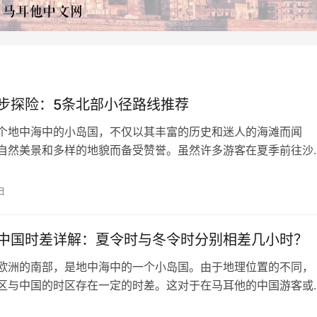
步探险：5条北部小径路线推荐
个地中海中的小岛国，不仅以其丰富的历史和迷人的海滩而闻
自然美景和多样的地貌而备受赞誉。虽然许多游客在夏季前往沙
的北部地区提供了另一种冒险——徒步旅行。 让我们深入探索
佳的徒步路线，徒步探索岛屿的崎岖之美、郁郁葱葱的乡村和历
日
. 马尔法瞭望塔路线 总长度：14.45公里 预计耗时：约3.5小时 难
等…
中国时差详解：夏令时与冬令时分别相差几小时？
欧洲的南部，是地中海中的一个小岛国。由于地理位置的不同，
区与中国的时区存在一定的时差。这对于在马耳他的中国游客或
马耳他游客来说，是一个需要注意的问题，因为时差可能会影响