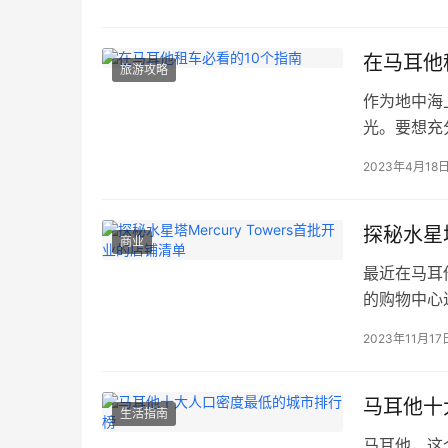
到通讯、出
越来越多中
部（东一区
在马耳他
旅游攻略
作为地中海
光。要想充
马耳他租车
2023年4月18
您提供详尽
耳他旅行既
能在马耳他
探秘水星塔
商业
最近在马耳他圣
的购物中心近
塔项目的一
2023年11月17
高的建筑——
德（Zaha 
马耳他十
生活指南
马耳他，这