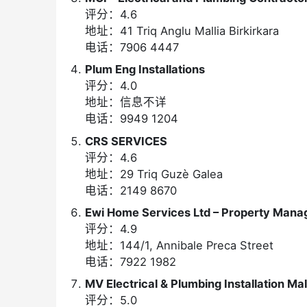
评分：4.6
地址：41 Triq Anglu Mallia Birkirkara
电话：7906 4447
Plum Eng Installations
评分：4.0
地址：信息不详
电话：9949 1204
CRS SERVICES
评分：4.6
地址：29 Triq Guzè Galea
电话：2149 8670
Ewi Home Services Ltd – Property Man
评分：4.9
地址：144/1, Annibale Preca Street
电话：7922 1982
MV Electrical & Plumbing Installation Ma
评分：5.0