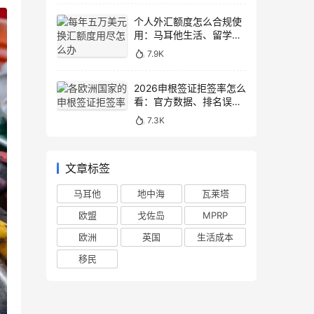
个人外汇额度怎么合规使
用：马耳他生活、留学与
移民场景说明
7.9K
2026申根签证拒签率怎么
看：官方数据、排名误区
和申请避坑
7.3K
文章标签
马耳他
地中海
瓦莱塔
欧盟
戈佐岛
MPRP
欧洲
英国
生活成本
移民