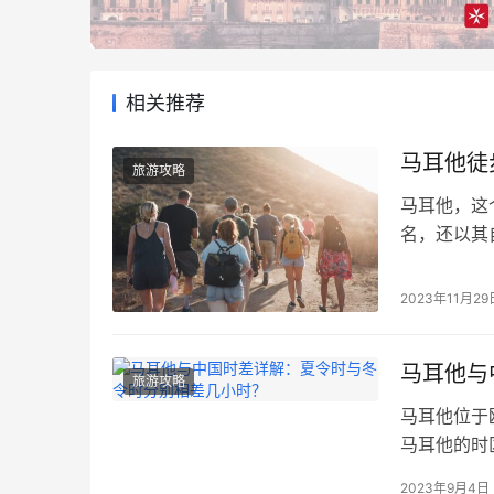
相关推荐
马耳他徒
旅游攻略
马耳他，这
名，还以其
滩，但岛屿
耳他北部最
2023年11月29
史地标。 1
度等级：中
马耳他与
旅游攻略
马耳他位于
马耳他的时
者在中国的
2023年9月4日