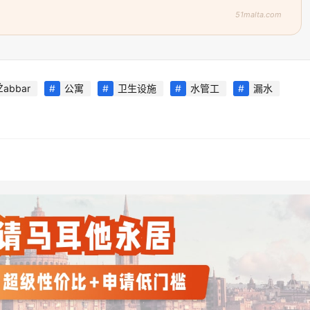
51malta.com
Żabbar
公寓
卫生设施
水管工
漏水