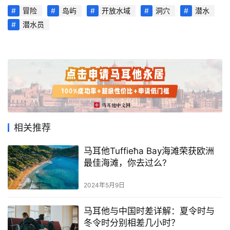
冒险
岛屿
开放水域
洞穴
潜水
潜水员
首
相关推荐
页
马耳他Tuffieħa Bay海滩荣获欧洲
旅
最佳海滩，你去过么?
游
攻
2024年5月9日
略
马耳他与中国时差详解：夏令时与
冬令时分别相差几小时？
生