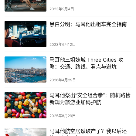
活
2023年9月4日
指
南
黑白分明：马耳他出租车完全指南
马
耳
2023年6月12日
他
移
马耳他三姐妹城 Three Cities 攻
民
略：交通、路线、看点与避坑
2026年4月29日
留
学
马耳他祭出“安全组合拳”：随机路检
教
新规为旅游业加码护航
育
2025年8月29日
网
马耳他航空居然破产了？我以后还
址