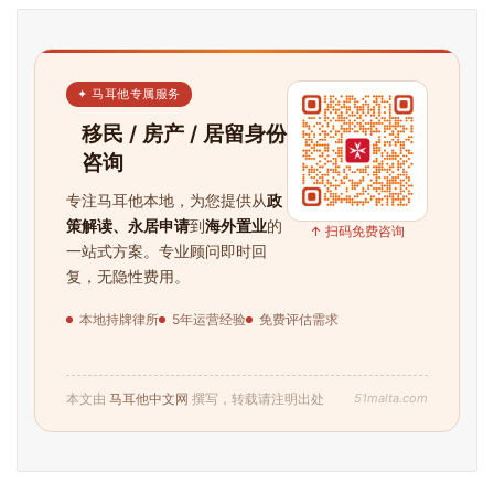
✦ 马耳他专属服务
移民 / 房产 / 居留身份
咨询
专注马耳他本地，为您提供从
政
策解读、永居申请
到
海外置业
的
↑ 扫码免费咨询
一站式方案。专业顾问即时回
复，无隐性费用。
本地持牌律所
5年运营经验
免费评估需求
51malta.com
本文由
马耳他中文网
撰写，转载请注明出处