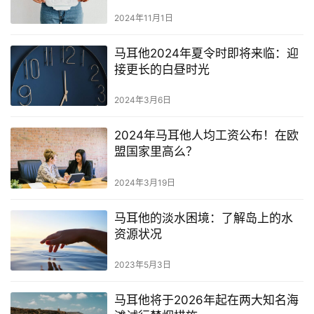
2024年11月1日
首
页
马耳他2024年夏令时即将来临：迎
接更长的白昼时光
旅
2024年3月6日
游
攻
2024年马耳他人均工资公布！在欧
略
盟国家里高么？
生
2024年3月19日
活
指
马耳他的淡水困境：了解岛上的水
南
资源状况
马
2023年5月3日
耳
他
马耳他将于2026年起在两大知名海
移