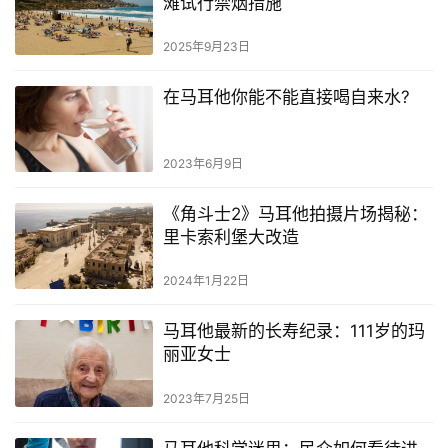
滩试行禁烟措施
民
2025年9月23日
留
在马耳他你能不能直接喝自来水?
学
教
育
2023年6月9日
《角斗士2》马耳他拍摄片场揭秘：
网
里卡索利堡大改造
址
导
2024年1月22日
航
马耳他最新的长寿纪录：111岁的玛
丽亚女士
2023年7月25日