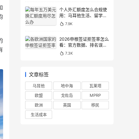
和
个人外汇额度怎么合规使
用：马耳他生活、留学与
均
移民场景说明
7.9K
2026申根签证拒签率怎么
的
看：官方数据、排名误区
有
和申请避坑
7.3K
。
文章标签
马耳他
地中海
瓦莱塔
欧盟
戈佐岛
MPRP
欧洲
英国
移民
生活成本