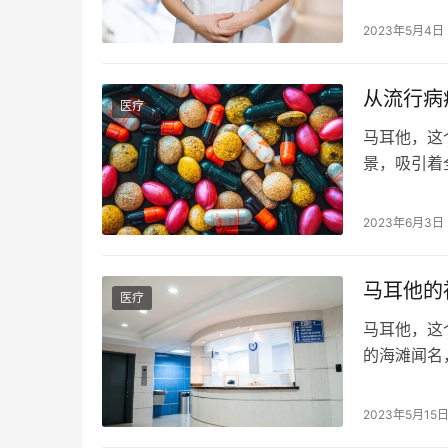
目来到马耳
2023年5月4日
指南，助您
看护人员移
从流行病
医疗
马耳他，这
景，吸引着
些严峻的挑
讨，并介绍
2023年6月3日
控。马耳他
加。近期新
马耳他的
医疗
马耳他，这
的海滩闻名
这里，一种
和戈佐岛的
2023年5月15
站是公共卫