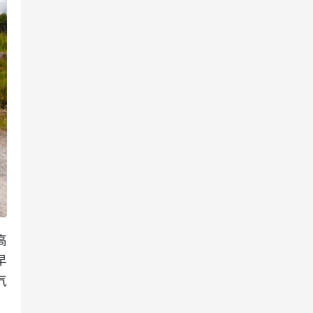
高
早
气
。