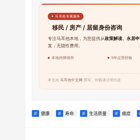
✦ 马耳他专属服务
移民 / 房产 / 居留身份咨询
专注马耳他本地，为您提供从
政策解读、永居申
复，无隐性费用。
本地持牌律所
5年运营经验
本文由
马耳他中文网
撰写，转载请注明出处
健康
寿命
生活质量
癌症