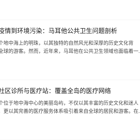
他发展事业。本文将为您提供一份详尽的居家看护人员移民申请
顺利实现护理移民马耳他的梦想。 申请资格：要申请马耳他居
民项目，您需要满足…
疫情到环境污染：马耳他公共卫生问题剖析
个地中海上的明珠，以其独特的自然风光和深厚的历史文化背
全球的游客。然而，近年来，马耳他在公共卫生领域也面临着一
战。本文将针对马耳他近年来的主要公共卫生问题进行深入探
政府的应对策略。 首先，面临的最直接的公共卫生问题是疫情
地处地中海区域旅游中心，人口流动大，疫情防控难度自然增
冠疫情的暴发，对马耳他的…
社区诊所与医疗站：覆盖全岛的医疗网络
个位于地中海中心的美丽岛屿，不仅以其丰富的历史文化和迷人
，更以其完善的医疗服务体系吸引着来自全球的居民和游客。在
称为社区诊所和医疗站的医疗服务机构，正静静地点缀在马耳他
各个角落，守护着居民和游客的健康。 马耳他的社区诊所和医
日
生中心的重要组成部分，其主要任务是为当地居民提供基本的医