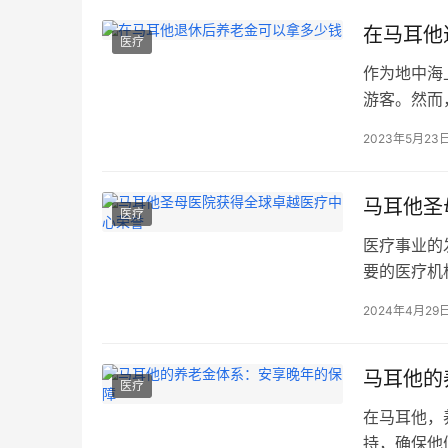
疗服务。这
在马耳他
医疗
作为地中海
游客。然而
金和退休金
2023年5月23
的退休生活
他退休后养
职工人和雇
马耳他圣母
医疗
医疗事业的
要的医疗机构
医疗界的广
2024年4月29
其在“iVA
PulseC
马耳他的
医疗
在马耳他，
持，确保他