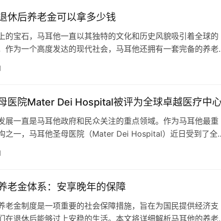
些社区诊所和医疗站…
退休后养老金可以拿多少钱
上的宝石，马耳他一直以其独特的文化和历史风貌吸引着全球的
，作为一个高度发达的现代社会，马耳他还拥有一套完备的养老
制度，它保证了人们在享受了美丽的海滨生活后，也能过上舒适
日
。本文将对马耳他的养老金制度进行深入剖析，为您解答在马耳
老金可以拿多少钱这一问题。 马耳他的社会保障法规定，所有
主都需要缴纳社会保…
医院Mater Dei Hospital被评为全球卓越医疗中
发展一直是马耳他政府和民众关注的重点领域。作为马耳他最重
之一，马耳他圣母医院（Mater Dei Hospital）近日受到了全
泛瞩目和高度认可。 近期，马耳他圣母医院的心脏病科部门凭
日
C 2L”心脏支持技术方面的卓越成就，获得了全球心血管技术领导
ath公司的表彰。这一殊荣不仅彰显了该科室的医疗创新…
养老金体系：安享晚年的保障
养老金制度是一项重要的社会保障措施，旨在为国民提供经济支
们在退休后能够过上安稳的生活。本文将详细解析马耳他的养老