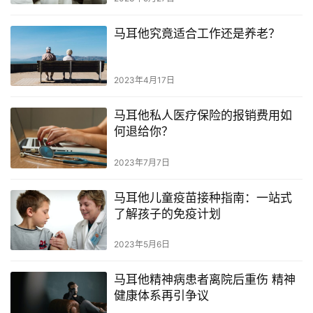
马
耳
马耳他究竟适合工作还是养老？
他
移
民
2023年4月17日
马耳他私人医疗保险的报销费用如
留
何退给你？
学
教
2023年7月7日
育
马耳他儿童疫苗接种指南：一站式
了解孩子的免疫计划
网
址
2023年5月6日
导
航
马耳他精神病患者离院后重伤 精神
健康体系再引争议