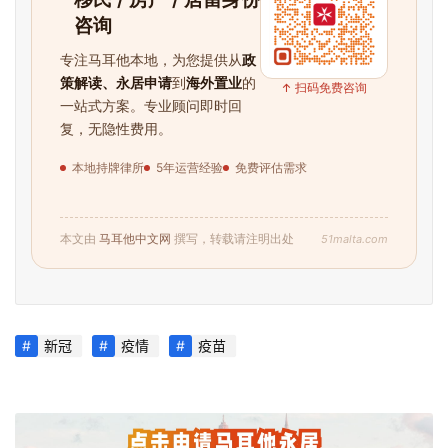
咨询
专注马耳他本地，为您提供从
政
策解读、永居申请
到
海外置业
的
↑ 扫码免费咨询
一站式方案。专业顾问即时回
复，无隐性费用。
本地持牌律所
5年运营经验
免费评估需求
51malta.com
本文由
马耳他中文网
撰写，转载请注明出处
新冠
疫情
疫苗