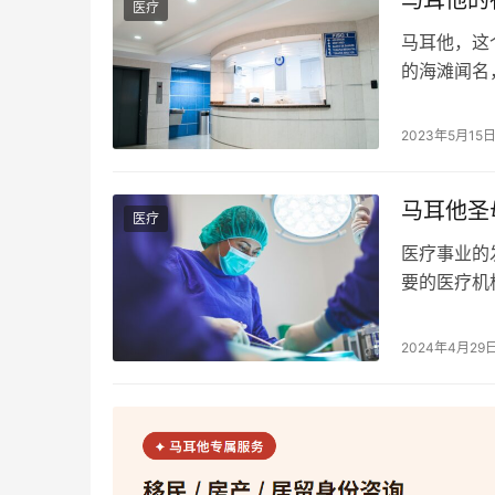
医疗
马耳他，这
的海滩闻名
这里，一种
和戈佐岛的
2023年5月15
站是公共卫
疗服务。这
马耳他圣母
医疗
医疗事业的
要的医疗机构
医疗界的广
其在“iVA
2024年4月29
PulseC