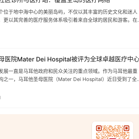
个位于地中海中心的美丽岛屿，不仅以其丰富的历史文化和迷人
，更以其完善的医疗服务体系吸引着来自全球的居民和游客。在
称为社区诊所和医疗站的医疗服务机构，正静静地点缀在马耳他
各个角落，守护着居民和游客的健康。 马耳他的社区诊所和医
日
生中心的重要组成部分，其主要任务是为当地居民提供基本的医
些社区诊所和医疗站…
医院Mater Dei Hospital被评为全球卓越医疗中
发展一直是马耳他政府和民众关注的重点领域。作为马耳他最重
之一，马耳他圣母医院（Mater Dei Hospital）近日受到了全
泛瞩目和高度认可。 近期，马耳他圣母医院的心脏病科部门凭
C 2L”心脏支持技术方面的卓越成就，获得了全球心血管技术领导
日
ath公司的表彰。这一殊荣不仅彰显了该科室的医疗创新…