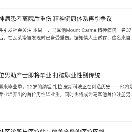
真的让我心碎…我觉得他们（马耳他的医生）毁了…
神病患者离院后重伤 精神健康体系再引争议
引发社会关注 本周一，马耳他Mount Carmel精神病院一名37
后，在瓦莱塔被发现时已身受重伤。据知情人士透露，这名来自
者肋骨和脊柱多处受伤，目前正在Mater Dei医院重症监护室接
件经过引发质疑 院方发言人表示，该患者获准在院内无人陪同活
日
许离开医院范围。然而，患者的朋友向媒体透露，这名自二月入
位男助产士即将毕业 打破职业性别传统
迎来毕业季，22岁的纳坦·扎拉·皮斯科波正在创造历史——他将
专业培养出的首位男性毕业生，同时也将成为马耳他首位注册男
 从震惊到坚定的职业选择皮斯科波回忆道，当得知自己不仅是
生，更将成为马耳他首位男助产士时，他感到”完全震惊”。这位
日
环境中长大，最终选择遵从内心，走上这条&#8221…
社区诊所与医疗站：覆盖全岛的医疗网络