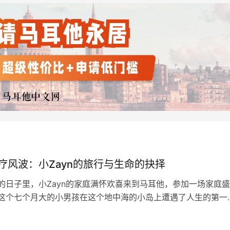
疗风波：小Zayn的旅行与生命的抉择
的日子里，小Zayn的家庭满怀欢喜来到马耳他，参加一场家庭
这个七个月大的小男孩在这个地中海的小岛上遭遇了人生的第一
患上了支气管炎，右肺部分塌陷，急需在马耳他Mater Dei医院
然而，原本只是一次家庭旅行，却意外地改变了小Zayn一生的命
日