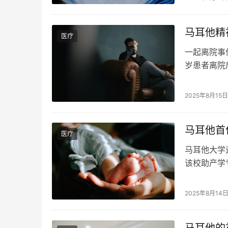
运。 “这
马耳他精
医疗
一起离院事件
岁患者离院
莫斯塔的患
治疗。 事
2025年8月15
动，但不允
院以…
马耳他首
医疗
马耳他大学
该校助产学
性助产士。
业首位男学
2025年8月14
轻人在医疗
马耳他的