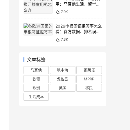
用：马耳他生活、留学与
移民场景说明
7.9K
2026申根签证拒签率怎么
看：官方数据、排名误区
和申请避坑
7.3K
文章标签
马耳他
地中海
瓦莱塔
欧盟
戈佐岛
MPRP
欧洲
英国
移民
生活成本