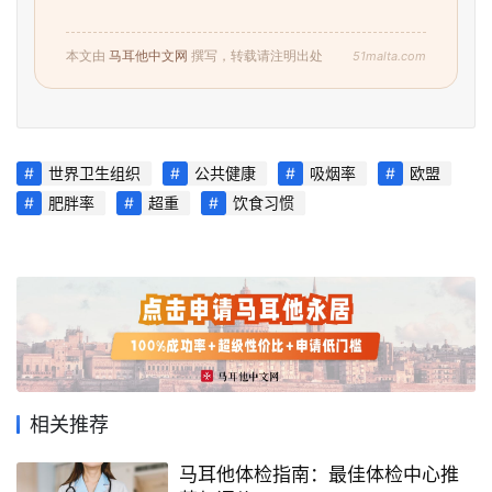
51malta.com
本文由
马耳他中文网
撰写，转载请注明出处
世界卫生组织
公共健康
吸烟率
欧盟
肥胖率
超重
饮食习惯
首
页
旅
游
相关推荐
攻
略
马耳他体检指南：最佳体检中心推