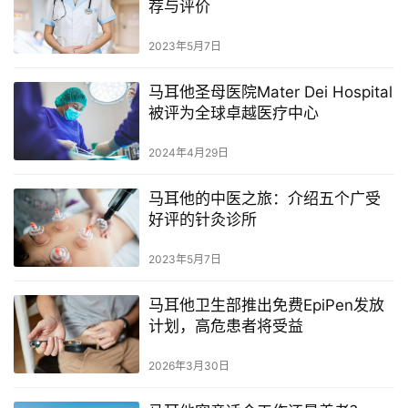
荐与评价
生
2023年5月7日
活
指
马耳他圣母医院Mater Dei Hospital
南
被评为全球卓越医疗中心
马
2024年4月29日
耳
他
马耳他的中医之旅：介绍五个广受
移
好评的针灸诊所
民
2023年5月7日
留
马耳他卫生部推出免费EpiPen发放
学
计划，高危患者将受益
教
育
2026年3月30日