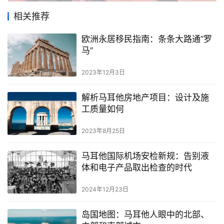
攻
略
相关推荐
欧洲永居移民指南：条条大路通”罗
生
马”
活
指
2023年12月3日
南
解析马耳他房地产项目：设计及施
马
工质量如何
耳
他
2023年8月25日
移
民
马耳他国际机场安检新规：告别液
体和电子产品取出检查的时代
留
2024年12月23日
学
教
岛国地图：马耳他人眼中的北部、
育