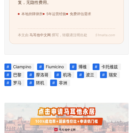
复，无隐性费用。
本地持牌律所
5年运营经验
免费评估需求
51malta.com
本文由
马耳他中文网
撰写，转载请注明出处
Ciampino
Fiumicino
博维
卡托维兹
巴黎
摩洛哥
机场
波兰
瑞安
罗马
转机
非洲
首
页
旅
游