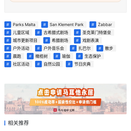
首
Parks Malta
San Klement Park
Żabbar
页
儿童区域
古希腊式剧场
圣克莱门特堡垒
城市更新项目
希腊剧场
戏剧表演
旅
户外活动
户外音乐会
扎巴尔
散步
游
晨跑
橄榄树
瑜伽
生态保护
攻
社区活动
自然公园
节日庆典
略
生
活
指
南
马
相关推荐
耳