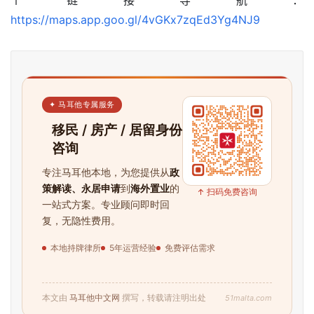
https://maps.app.goo.gl/4vGKx7zqEd3Yg4NJ9
✦ 马耳他专属服务
移民 / 房产 / 居留身份
咨询
专注马耳他本地，为您提供从
政
策解读、永居申请
到
海外置业
的
↑ 扫码免费咨询
一站式方案。专业顾问即时回
复，无隐性费用。
本地持牌律所
5年运营经验
免费评估需求
51malta.com
本文由
马耳他中文网
撰写，转载请注明出处