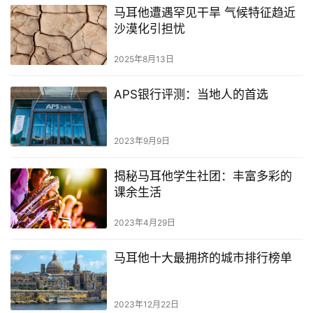
他
马耳他遭遇罕见干旱 气候特征趋近
移
沙漠化引担忧
民
2025年8月13日
留
学
APS银行评测：当地人的首选
教
育
2023年9月9日
揭秘马耳他学生社团：丰富多彩的
网
课余生活
址
导
2023年4月29日
航
马耳他十大最拥挤的城市排行榜单
2023年12月22日