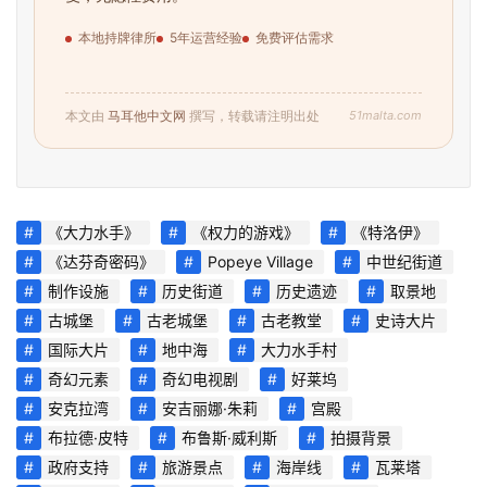
本地持牌律所
5年运营经验
免费评估需求
51malta.com
本文由
马耳他中文网
撰写，转载请注明出处
《大力水手》
《权力的游戏》
《特洛伊》
《达芬奇密码》
Popeye Village
中世纪街道
制作设施
历史街道
历史遗迹
取景地
古城堡
古老城堡
古老教堂
史诗大片
国际大片
地中海
大力水手村
奇幻元素
奇幻电视剧
好莱坞
安克拉湾
安吉丽娜·朱莉
宫殿
布拉德·皮特
布鲁斯·威利斯
拍摄背景
政府支持
旅游景点
海岸线
瓦莱塔