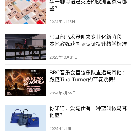
聊一聊母语是英语的欧洲国家有哪
些？
留
学
2024年1月15日
教
育
马耳他马术界迎来专业化新阶段
本地教练获国际认证提升教学标准
2025年10月31日
网
址
BBC音乐会管弦乐队重返马耳他：
导
跟随Tina Turner的节奏跳舞！
航
2024年2月29日
你知道，爱马仕有一种蓝叫做马耳
他蓝？
2024年1月9日