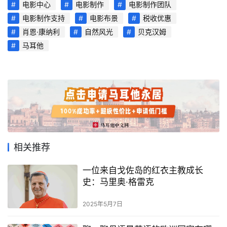
首
电影中心
电影制作
电影制作团队
页
电影制作支持
电影布景
税收优惠
肖恩·康纳利
自然风光
贝克汉姆
旅
马耳他
游
攻
略
生
活
指
南
相关推荐
一位来自戈佐岛的红衣主教成长
马
史：马里奥·格雷克
耳
他
2025年5月7日
移
民