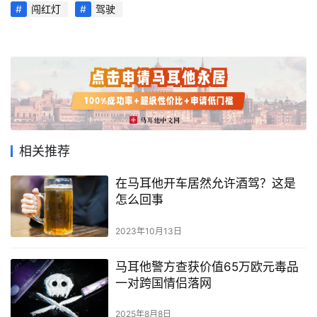
闯红灯
驾驶
首
相关推荐
页
在马耳他开车居然允许酒驾？这是
旅
怎么回事
游
攻
2023年10月13日
略
马耳他警方查获价值65万欧元毒品
生
一对跨国情侣落网
活
2025年8月8日
指