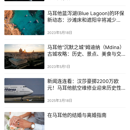
南
马耳他蓝泻湖(Blue Lagoon)的环保
新动态：沙滩床和遮阳伞将减少
马
65%
耳
2023年5月18日
他
移
马耳他“沉默之城”姆迪纳（Mdina）
民
古城攻略：历史、景点、美食与交
通全指南
留
2023年5月1日
学
教
新闻连连看：汉莎豪掷2200万欧
育
元！马耳他航空维修业迎来历史性
升级
2025年3月18日
网
在马耳他的结婚与离婚指南
址
导