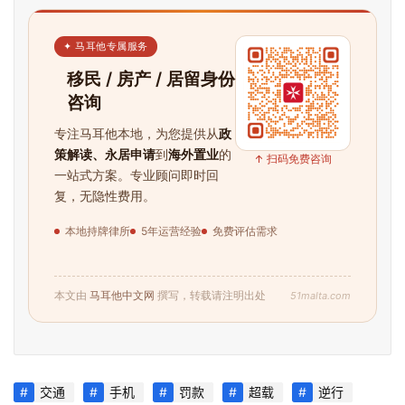
✦ 马耳他专属服务
移民 / 房产 / 居留身份
咨询
专注马耳他本地，为您提供从
政
策解读、永居申请
到
海外置业
的
↑ 扫码免费咨询
一站式方案。专业顾问即时回
复，无隐性费用。
本地持牌律所
5年运营经验
免费评估需求
51malta.com
本文由
马耳他中文网
撰写，转载请注明出处
交通
手机
罚款
超载
逆行