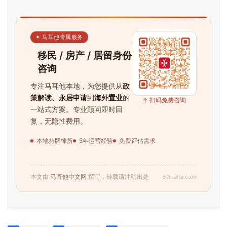
✦ 马耳他专属服务
移民 / 房产 / 居留身份
咨询
专注马耳他本地，为您提供从
政
策解读、永居申请
到
海外置业
的
↑ 扫码免费咨询
一站式方案。专业顾问即时回
复，无隐性费用。
本地持牌律所
5年运营经验
免费评估需求
51malta.com
本文由
马耳他中文网
撰写，转载请注明出处
首