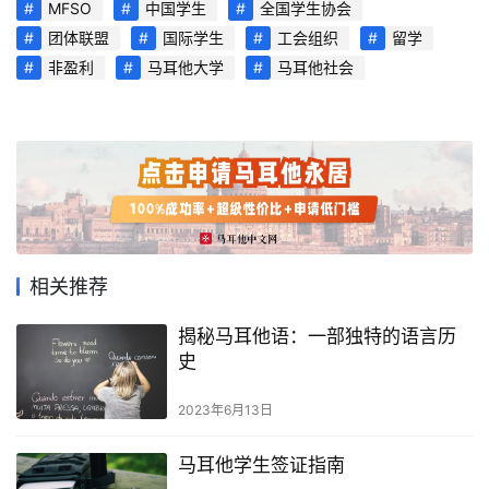
MFSO
中国学生
全国学生协会
页
团体联盟
国际学生
工会组织
留学
非盈利
马耳他大学
马耳他社会
旅
游
攻
略
生
活
指
相关推荐
南
揭秘马耳他语：一部独特的语言历
马
史
耳
他
2023年6月13日
移
民
马耳他学生签证指南