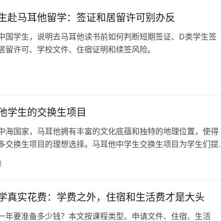
生赴马耳他留学：签证和居留许可别办反
中国学生，说明去马耳他读书前如何判断短期签证、D类学生签
居留许可、学校文件、住宿证明和续签风险。
日
他学生的交换生项目
中海国家，马耳他拥有丰富的文化底蕴和独特的地理位置，使得
多交换生项目的理想选择。马耳他中学生交换生项目为学生们提
机会，让他们在短期内亲身体验不同国家的文化、教育和生活方
日
，我们将探讨马耳他中学生交换生项目中，学生们可以体验到哪
。 一、欧洲文化体验 马耳他的地理位置使得学生们可以轻松前
家，如英国、法国…
学真实花费：学费之外，住宿和生活费才是大头
一年要准备多少钱？本文按课程类型、申请文件、住宿、生活