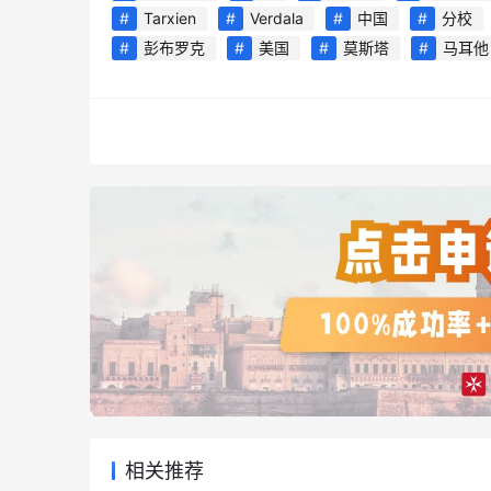
Tarxien
Verdala
中国
分校
彭布罗克
美国
莫斯塔
马耳他
相关推荐