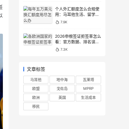
任
个人外汇额度怎么合规使
用：马耳他生活、留学与
以
移民场景说明
7.9K
2026申根签证拒签率怎么
看：官方数据、排名误区
和申请避坑
7.3K
文章标签
马耳他
地中海
瓦莱塔
欧盟
戈佐岛
MPRP
欧洲
英国
生活成本
移民