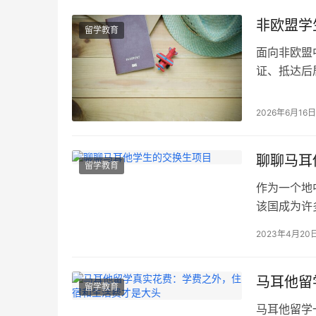
非欧盟学
留学教育
面向非欧盟
证、抵达后
2026年6月16
聊聊马耳
留学教育
作为一个地
该国成为许
供了难得的
2023年4月20
式。在这里
些多元文化
其他欧洲国
马耳他留
留学教育
马耳他留学