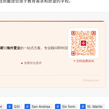
找到最适合孩子教育需求和愿望的学校。
请
到
海外置业
的一站式方案。专业顾问即时回
↑ 扫码免费咨询
免费评估需求
51malta.com
et
QSI
San Andrea
Six form
St. Martin