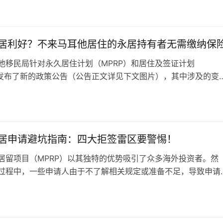
永居项目时使用呢？ 这个问题的答案并非那么明确。根据马耳
日
求，申请人需要提供一份保额不低于3万欧元、覆盖马耳他门诊
医疗保险。这一要求并没有特定的保险产品，只是设定了一定的
，从理论上来说，…
居利好？不来马耳他居住的永居持有者无需缴纳保
他移民局针对永久居住计划（MPRP）和居住及签证计划
）发布了新的政策公告（公告正文详见下文图片），其中涉及的变
及其家属意味着重要的影响。这份更新不仅体现了马耳他政府对
细微调整，也为那些不打算在马耳他常住的永居持有者及其家属
的利好。接下来，让我们深入解读这些政策更新的核心内容，以
带来的实际影响。 1…
居申请避坑指南：四大拒签雷区要警惕！
居留项目（MPRP）以其独特的优势吸引了众多海外投资者。然
过程中，一些申请人由于不了解相关规定或准备不足，导致申请
将分享马耳他永居申请中四个常见的导致拒签的原因，帮助您更
请材料，提高获批成功率。 雷区1：资金来源不明确 资金来源是
日
局审核的重点之一。申请人需要提供充分的证据，证明其投资资