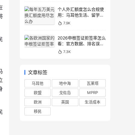
在
个人外汇额度怎么合规使
用：马耳他生活、留学与
将
移民场景说明
7.9K
2026申根签证拒签率怎么
民
看：官方数据、排名误区
）
和申请避坑
7.3K
马
文章标签
立
马耳他
地中海
瓦莱塔
身
欧盟
戈佐岛
MPRP
欧洲
英国
生活成本
移民
民
）