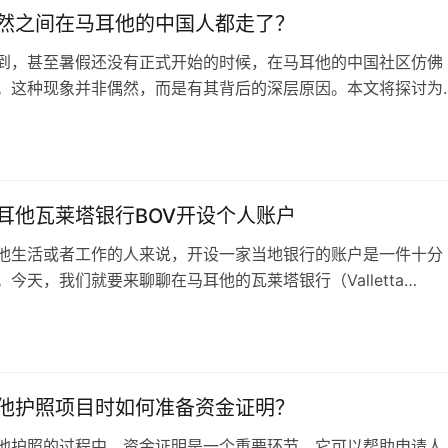
源。根据规定，…
然之间在马耳他的中国人都走了？
到，甚至暑假还没有正式开始的时候，在马耳他的中国社区仿佛
。这种现象并非偶然，而是有其背后的深层原因。本文将探讨为
期间，很多在马耳他的中国人选择回国度假，并分析其中的几大
 一、想家和对家乡美食的渴望对于远离家乡的中国人来说，家
日
无刻不在。无论是在马耳他工作、学习，还是长期居住，家的味
魂牵梦绕。每到暑假…
耳他瓦莱塔银行BOV开设个人账户
他生活或者工作的人来说，开设一家当地银行的账户是一件十分
今天，我们就要来聊聊在马耳他的瓦莱塔银行（Valletta
开设个人账户的过程和注意事项。瓦莱塔银行是马耳他的一家主要
拥有良好的服务和丰富的业务类型，对于希望在马耳他有一个稳
日
活的你来说，这无疑是个好选择。 首先，我们需要明确的是，
莱塔银行…
他护照项目时如何准备资金证明？
他护照的过程中，资金证明是一个重要环节，它可以帮助申请人