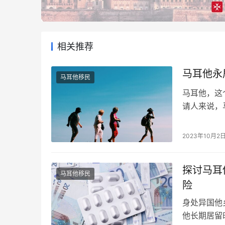
相关推荐
马耳他永
马耳他移民
马耳他，这
请人来说，
们考虑到家
继母一起申
2023年10月2
个重要的公
被纳入可随
探讨马耳
马耳他移民
险
身处异国他
他长期居留