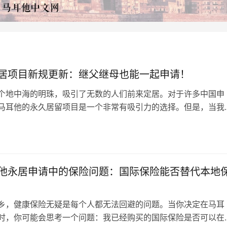
居项目新规更新：继父继母也能一起申请！
个地中海的明珠，吸引了无数的人们前来定居。对于许多中国申
马耳他的永久居留项目是一个非常有吸引力的选择。但是，当我
庭成员的问题时，很多人都会有这样的疑问：我可以带我的继父
请马耳他永居项目么？ 2023年9月6日，马耳他移民局发布了一
日
告，宣布在申请马耳他永久居留项目中，申请人的继父母也可以
同申请的行列。…
他永居申请中的保险问题：国际保险能否替代本地
乡，健康保险无疑是每个人都无法回避的问题。当你决定在马耳
时，你可能会思考一个问题：我已经购买的国际保险是否可以在