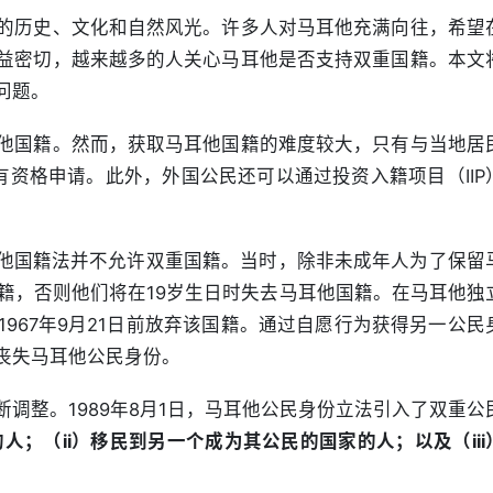
的历史、文化和自然风光。许多人对马耳他充满向往，希望
益密切，越来越多的人关心马耳他是否支持双重国籍。本文
问题。
他国籍。然而，获取马耳他国籍的难度较大，只有与当地居
有资格申请。此外，外国公民还可以通过投资入籍项目（IIP
马耳他国籍法并不允许双重国籍。当时，除非未成年人为了保留
国籍，否则他们将在19岁生日时失去马耳他国籍。在马耳他独
967年9月21日前放弃该国籍。通过自愿行为获得另一公民
丧失马耳他公民身份。
调整。1989年8月1日，马耳他公民身份立法引入了双重公
人；（ii）移民到另一个成为其公民的国家的人；以及（iii