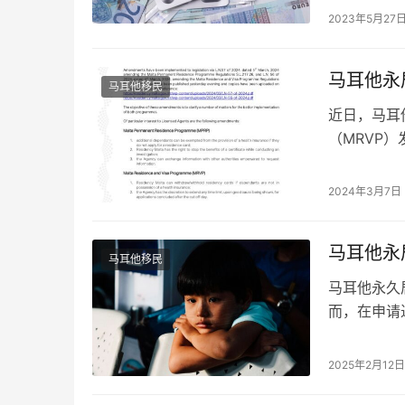
申请马耳他
2023年5月27
移民局的要
诊与住院的
标准。所以
马耳他永
马耳他移民
近日，马耳
（MRVP
对于持有者
移民政策的
2024年3月7日
带来了显著
及它们可能
马耳他永
马耳他移民
马耳他永久
而，在申请
被拒。本文
好地准备申
2025年2月12
马耳他移民