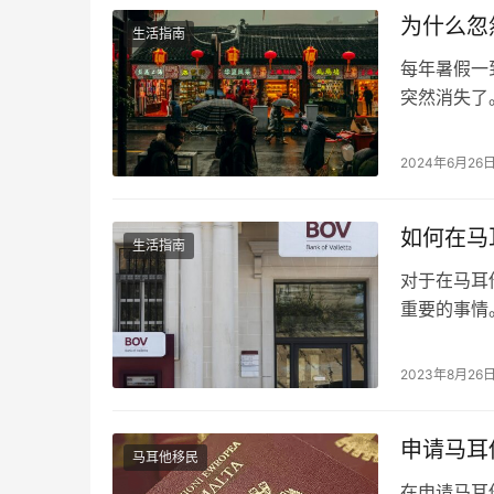
金的合法来
为什么忽
生活指南
每年暑假一
突然消失了
什么在暑假
关键因素。
2024年6月26
吸引力无时
道总是让人
如何在马
生活指南
对于在马耳
重要的事情。
Bank）
商业银行，
2023年8月26
定的金融生
马耳他的瓦
申请马耳
马耳他移民
在申请马耳