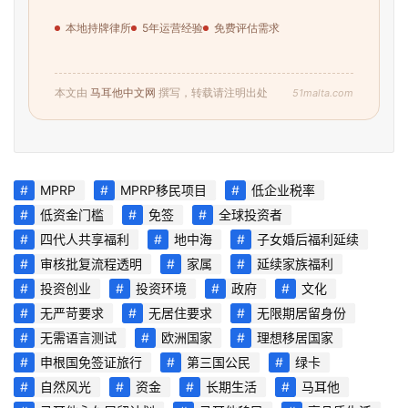
本地持牌律所
5年运营经验
免费评估需求
51malta.com
本文由
马耳他中文网
撰写，转载请注明出处
MPRP
MPRP移民项目
低企业税率
低资金门槛
免签
全球投资者
四代人共享福利
地中海
子女婚后福利延续
审核批复流程透明
家属
延续家族福利
投资创业
投资环境
政府
文化
无严苛要求
无居住要求
无限期居留身份
无需语言测试
欧洲国家
理想移居国家
申根国免签证旅行
第三国公民
绿卡
自然风光
资金
长期生活
马耳他