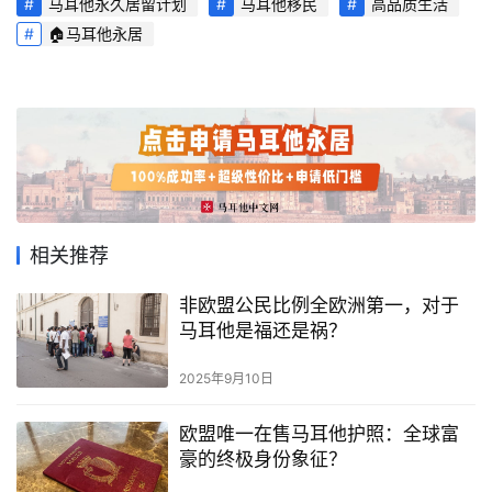
马耳他永久居留计划
马耳他移民
高品质生活
🏠马耳他永居
首
页
相关推荐
非欧盟公民比例全欧洲第一，对于
旅
马耳他是福还是祸？
游
攻
2025年9月10日
略
欧盟唯一在售马耳他护照：全球富
生
豪的终极身份象征？
活