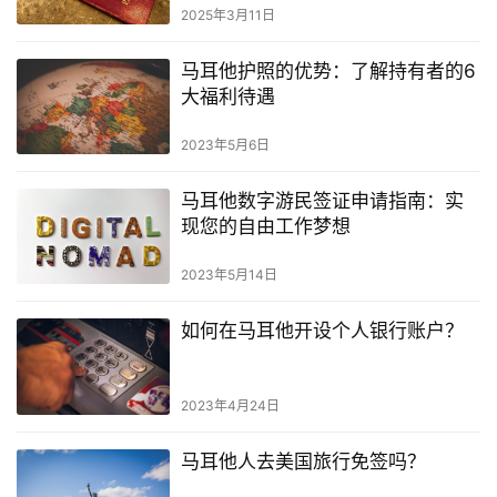
指
2025年3月11日
南
马耳他护照的优势：了解持有者的6
马
大福利待遇
耳
2023年5月6日
他
移
马耳他数字游民签证申请指南：实
民
现您的自由工作梦想
留
2023年5月14日
学
教
如何在马耳他开设个人银行账户？
育
2023年4月24日
网
址
马耳他人去美国旅行免签吗？
导