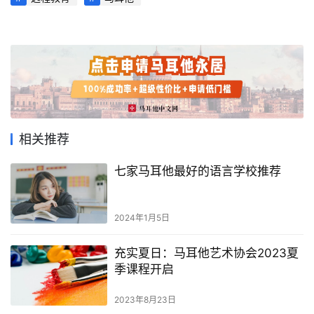
旅
游
攻
略
生
活
相关推荐
指
南
七家马耳他最好的语言学校推荐
马
2024年1月5日
耳
他
充实夏日：马耳他艺术协会2023夏
移
季课程开启
民
2023年8月23日
留