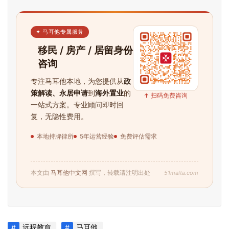
✦ 马耳他专属服务
移民 / 房产 / 居留身份
咨询
专注马耳他本地，为您提供从
政
策解读、永居申请
到
海外置业
的
↑ 扫码免费咨询
一站式方案。专业顾问即时回
复，无隐性费用。
本地持牌律所
5年运营经验
免费评估需求
51malta.com
本文由
马耳他中文网
撰写，转载请注明出处
首
页
远程教育
马耳他