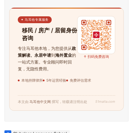
✦ 马耳他专属服务
移民 / 房产 / 居留身份
咨询
专注马耳他本地，为您提供从
政
策解读、永居申请
到
海外置业
的
↑ 扫码免费咨询
一站式方案。专业顾问即时回
复，无隐性费用。
本地持牌律所
5年运营经验
免费评估需求
51malta.com
本文由
马耳他中文网
撰写，转载请注明出处