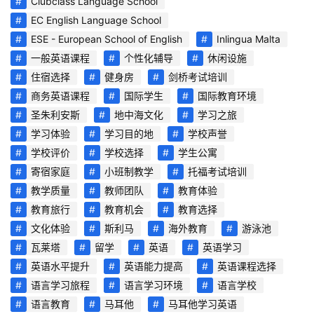
Clubclass Language School
EC English Language School
ESE - European School of English
Inlingua Malta
一般英语课程
个性化辅导
休闲设施
住宿选择
健身房
剑桥考试培训
商务英语课程
国际学生
国际教育环境
圣朱利安斯
地中海文化
学习之旅
学习体验
学习目的地
学校声誉
首
学校评价
学校选择
学生公寓
页
寄宿家庭
小班制教学
托福考试培训
教学质量
教师团队
教育体验
旅
教育旅行
教育机会
教育选择
游
文化体验
斯利马
海外教育
游泳池
攻
瓦莱塔
留学
英语
英语学习
略
英语水平提升
英语能力提高
英语课程选择
语言学习旅程
语言学习环境
语言学校
生
语言教育
马耳他
马耳他学习英语
活