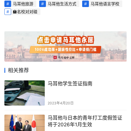
指
马耳他旅游
马耳他生活方式
马耳他语言学校
南
🏫名校对对碰
马
耳
他
移
民
相关推荐
留
学
马耳他学生签证指南
教
育
2023年4月20日
网
马耳他与日本的青年打工度假签证
址
将于2026年1月生效
导