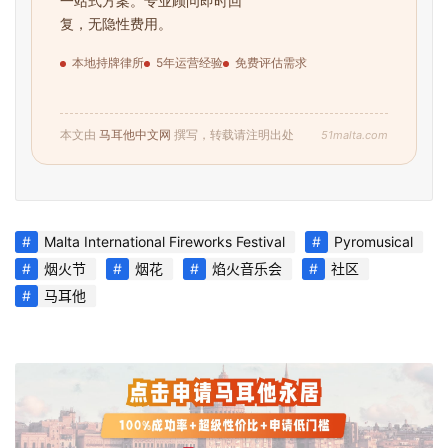
一站式方案。专业顾问即时回
复，无隐性费用。
本地持牌律所
5年运营经验
免费评估需求
51malta.com
本文由
马耳他中文网
撰写，转载请注明出处
Malta International Fireworks Festival
Pyromusical
烟火节
烟花
焰火音乐会
社区
马耳他