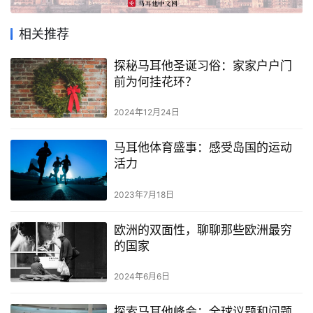
相关推荐
探秘马耳他圣诞习俗：家家户户门
前为何挂花环？
首
2024年12月24日
页
马耳他体育盛事：感受岛国的运动
活力
旅
游
2023年7月18日
攻
略
欧洲的双面性，聊聊那些欧洲最穷
的国家
生
活
2024年6月6日
指
南
探索马耳他峰会：全球议题和问题