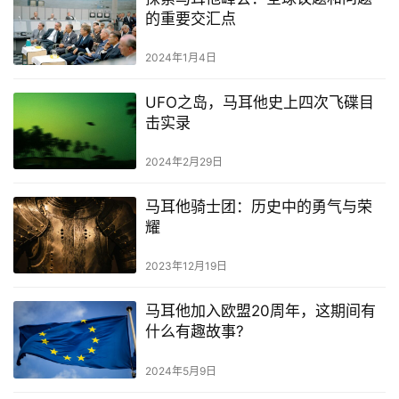
的重要交汇点
马
2024年1月4日
耳
他
UFO之岛，马耳他史上四次飞碟目
移
击实录
民
2024年2月29日
留
学
马耳他骑士团：历史中的勇气与荣
教
耀
育
2023年12月19日
网
马耳他加入欧盟20周年，这期间有
址
什么有趣故事?
导
2024年5月9日
航