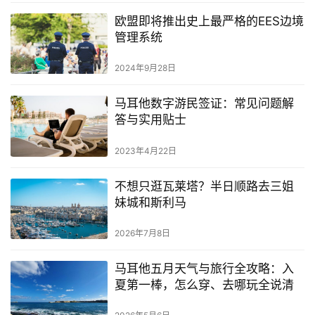
南
欧盟即将推出史上最严格的EES边境
管理系统
马
耳
2024年9月28日
他
移
马耳他数字游民签证：常见问题解
民
答与实用贴士
2023年4月22日
留
学
不想只逛瓦莱塔？半日顺路去三姐
教
妹城和斯利马
育
2026年7月8日
网
马耳他五月天气与旅行全攻略：入
址
夏第一棒，怎么穿、去哪玩全说清
导
航