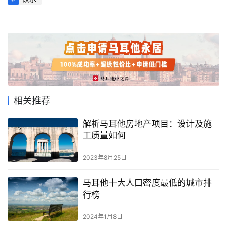
首
相关推荐
页
解析马耳他房地产项目：设计及施
旅
工质量如何
游
攻
2023年8月25日
略
马耳他十大人口密度最低的城市排
行榜
生
活
2024年1月8日
指