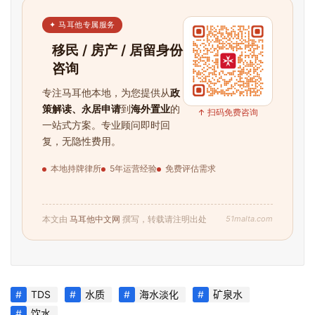
✦ 马耳他专属服务
移民 / 房产 / 居留身份
咨询
专注马耳他本地，为您提供从
政
策解读、永居申请
到
海外置业
的
↑ 扫码免费咨询
一站式方案。专业顾问即时回
复，无隐性费用。
本地持牌律所
5年运营经验
免费评估需求
51malta.com
本文由
马耳他中文网
撰写，转载请注明出处
TDS
水质
海水淡化
矿泉水
饮水