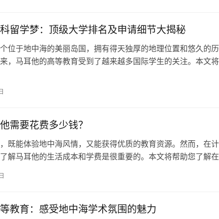
成本方面来看，马耳他的房租价格要比许多欧美国家低很多。在
位于市中心…
科留学梦：顶级大学排名及申请细节大揭秘
个位于地中海的美丽岛国，拥有得天独厚的地理位置和悠久的历
来，马耳他的高等教育受到了越来越多国际学生的关注。本文将
马耳他顶尖大学的本科留学排名和申请细节，帮助您实现留学梦
的高等教育体系主要由两所大学组成：马耳他大学（University 
日
简称UoM）和马耳他应用科学大学（Malta College…
他需要花费多少钱？
，既能体验地中海风情，又能获得优质的教育资源。然而，在计
了解马耳他的生活成本和学费是很重要的。本文将帮助您了解在
需的费用和每月开销预估，以便您制定合适的预算。 马耳他的
4日
业不同而有所差异。在公立大学，如马耳他大学，欧盟和欧洲经
以免除学费，但非欧盟学生需要支付学费，每年大约为5,000欧
…
等教育：感受地中海学术氛围的魅力