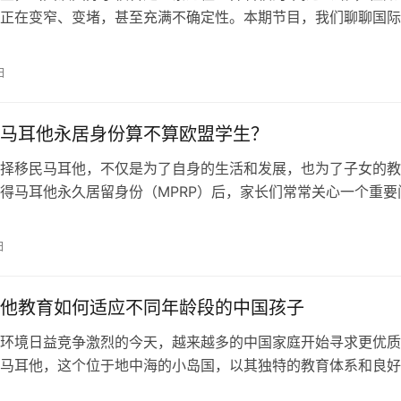
正在变窄、变堵，甚至充满不确定性。本期节目，我们聊聊国际
相：全球政策风险下的留学困境、归国后的文化脱节挑战，以及
凭贬值之间的“剪刀差”。国际学校还值不值得？真正的国际化教
日
什么？欢迎和我们一起聊聊这条备受追捧却暗藏风险的道路。
马耳他永居身份算不算欧盟学生？
择移民马耳他，不仅是为了自身的生活和发展，也为了子女的教
得马耳他永久居留身份（MPRP）后，家长们常常关心一个重要
居身份的孩子在申请欧洲大学时，是否能被视为欧盟学生，从而
育福利？本文将围绕这一问题进行详细解读，并探讨马耳他永居
日
学欧洲时所带来的优势。 谁是欧盟学生？ 通常来说，“欧盟学生
盟…
他教育如何适应不同年龄段的中国孩子
环境日益竞争激烈的今天，越来越多的中国家庭开始寻求更优质
马耳他，这个位于地中海的小岛国，以其独特的教育体系和良好
吸引了众多希望为孩子提供更好学习机会的家长。作为欧洲三个