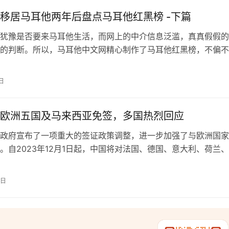
移居马耳他两年后盘点马耳他红黑榜 -下篇
犹豫是否要来马耳他生活，而网上的中介信息泛滥，真真假假的
的判断。所以，马耳他中文网精心制作了马耳他红黑榜，不偏不
在马耳他生活的方方面面。视频分为上下两期，第二期我们将总
他的9大缺点。 第一期给大家介绍了马耳他的优点，这次来谈谈
日
果你在犹豫是不是来马耳他生活，或者办理马耳他移民，可以先
不倚的介…
欧洲五国及马来西亚免签，多国热烈回应
政府宣布了一项重大的签证政策调整，进一步加强了与欧洲国家
。自2023年12月1日起，中国将对法国、德国、意大利、荷兰
西亚等六个国家的普通护照持有者实施单方面免签政策。这一决
对外开放和高质量发展的重要举措，也是促进中外人员往来的关
7日
据这一新政策，上述国家的公民在来华经商、旅游观光、探亲访
停…