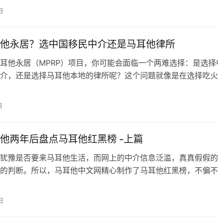
语的国家之一，马耳他以其纯正的英式教育和相对低廉的教育成
日
多家庭留学的理想选择。本文将为您详细介绍马耳他的教育优势
段孩子赴马耳…
他永居？选中国移民中介还是马耳他律所
耳他永居（MPRP）项目，你可能会面临一个两难选择：是选择
介，还是选择马耳他本地的律所呢？这个问题就像是在选择吃火
每个选择都有自己的独特风味和优缺点。让我们一起深入探讨这
弊，为你的决策提供参考。 中国移民中介 —— 注册在中国的移
日
五大优势： 面对面沟通：中国中介公司通常在国内设有办公室，
…
他两年后盘点马耳他红黑榜 -上篇
犹豫是否要来马耳他生活，而网上的中介信息泛滥，真真假假的
的判断。所以，马耳他中文网精心制作了马耳他红黑榜，不偏不
在马耳他生活的方方面面。视频分为上下两期，第一期我们将总
他的9大优点。 如果您想进一步咨询马耳他永居，数字游民，留
日
房等相关问题，请扫描下方的二维码添加客服微信。 等等再决