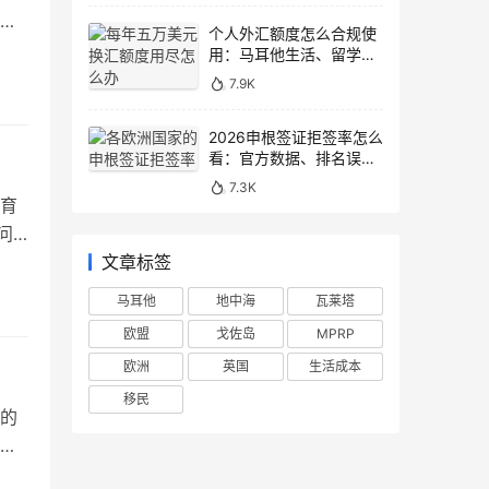
教
个人外汇额度怎么合规使
高
用：马耳他生活、留学与
移民场景说明
育
7.9K
2026申根签证拒签率怎么
看：官方数据、排名误区
和申请避坑
7.3K
育
问
享
文章标签
身
马耳他
地中海
瓦莱塔
”的
欧盟
戈佐岛
MPRP
欧洲
英国
生活成本
移民
的
的
官