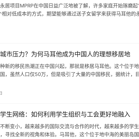
永居项目MPRP在中国日益广泛地被了解，许多家庭开始琢磨起
个相对低成本的方式，期望能够通过送子女留学来获得马耳他的
，这种方式的可行性如何？让我们一起探讨一下。 “孩子留学，
听起来很美好，然而事实却是：马耳他并没有所谓的“陪读签证”
读书，并不会赋予其父母任何居留权利。一般情…
城市压力？为何马耳他成为中国人的理想移居地
种新的移民热潮正在中国兴起，那就是移居马耳他。这个位于地
国，虽然人口仅50万，但是吸引了大量的中国移民，据统计，
中国人数量约有3000到5000人。那么，马耳他究竟有何魅力
的中国人选择移居呢？ 1. 生活成本低廉 与中国的一线城市相比
日
成本显著较低。这主要体现在住房和生活费用上，比如食品、交
学生网络：如何利用学生组织与工会更好地融入
不断变小，越来越多的国际交流与合作的时代，越来越多的学生
，寻找全新的视角和体验。马耳他，这个位于地中海的美丽岛国