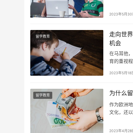
就吸引了众
力于帮助国
2023年5月3
一下这些组织
走向世界
留学教育
机会
在马耳他，
育的重视程
置都具有其
2023年5月18
世界各地知
现状，以及
在过去的十
为什么留
留学教育
作为欧洲地
文化，还以
国家和北美
欧美地区的
2023年4月28