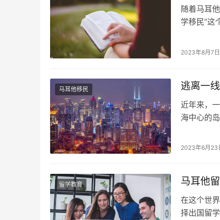
随着马耳他
学移民”这
身份。那么
母陪读”，
2023年8月7日
孩在马耳他
逃离一线
马耳他移民
近年来，一
海中心的岛
在马耳他的
吸引如此多
2023年6月23
耳他的生活
通、医…
马耳他留
留学教育
在这个世界
择出国留学