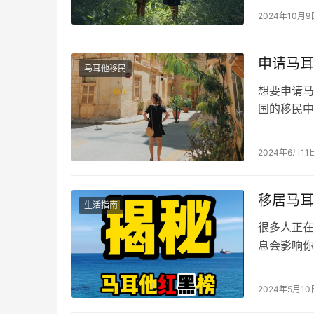
方语言为英
2024年10月9
本，成为众
以及不同阶
申请马耳
马耳他移民
想要申请马
国的移民中
还是烧烤，
种选择的利
2024年6月11
代理公司 
和申请人面
移居马耳
生活指南
很多人正在
息会影响你
的为你揭秘
和盘点马耳
2024年5月10
学，租房买