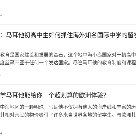
多国际学生。在这里，有一些知名的国际学生组织和工会，他们
际学生融入马耳他社会，提供各种服务和支持。让我们一起来了
0日
。 首先，我们要介绍的是马耳他大学学生会（Kunsill Student
：马耳他初高中生如何抓住海外知名国际中学的留
教育是国家建设和发展的基石，这个地中海小岛国家对于初高中
度丝毫不亚于任何一个发达国家。尽管马耳他的教育制度和课程
独特性，但与此同时，马耳他的学生也有机会通过各种渠道获取
日
名国际中学的留学机会。本文将深入探讨马耳他初高中教育的发
马耳他学生如何利用现有资源走向国际舞台。 马耳他的初高中
年里取得…
学马耳他能给你一个超划算的欧洲体验？
中海地区的一颗明珠，马耳他不仅拥有迷人的海岸线和丰富的历
其相对亲民的物价吸引了许多来自世界各地的留学生。与欧洲其
地区相比，马耳他的物价显得更加合理。本文将对比分析马耳他
生活成本，以便帮助您更好地了解在马耳他留学的物价情况。 
日