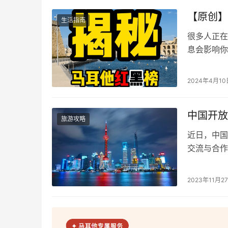
定：【原…
【原创】
生活指南
很多人正在
息会影响你
的为你揭秘
和盘点马耳
2024年4月10
的缺点。如
完我们不偏
中国开放
旅游攻略
近日，中国
交流与合作
班牙和马来
不仅是中国
2023年11月2
步骤。 根
过境时，若