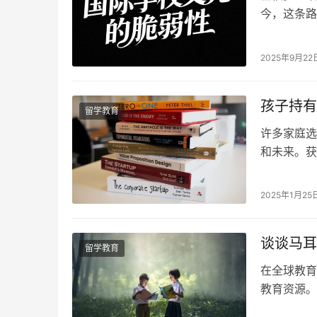
今，这条路
育的三大真
昂学费与文
2025年9月22
究竟意味着
孩子持有
留学教育
许多家庭选
和未来。获
题：持有永
受相应的教
2025年1月25
份在子女留
定义是指欧
谈谈马耳
留学教育
在全球教育
教育资源。
社会环境，