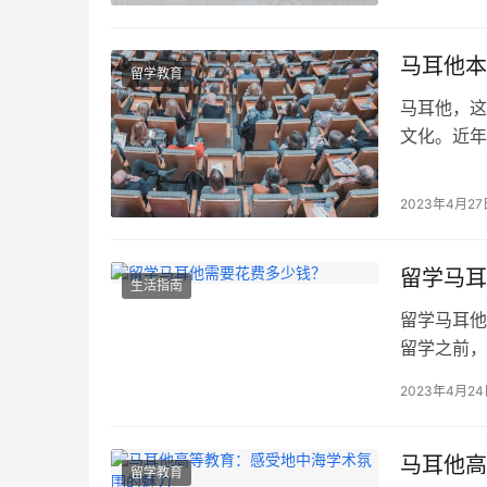
先，从住宿
耳他，一间
马耳他本
留学教育
马耳他，这
文化。近年
您详细解析
想。 马耳他
2023年4月27
Malta，
留学马耳
生活指南
留学马耳他
留学之前，
耳他留学所
2023年4月2
因学校和专
区的学生可
至20,000
马耳他高
留学教育