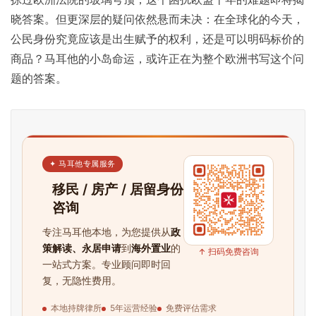
晓答案。但更深层的疑问依然悬而未决：在全球化的今天，
公民身份究竟应该是出生赋予的权利，还是可以明码标价的
商品？马耳他的小岛命运，或许正在为整个欧洲书写这个问
题的答案。
✦ 马耳他专属服务
移民 / 房产 / 居留身份
咨询
专注马耳他本地，为您提供从
政
首
策解读、永居申请
到
海外置业
的
↑ 扫码免费咨询
页
一站式方案。专业顾问即时回
复，无隐性费用。
旅
本地持牌律所
5年运营经验
免费评估需求
游