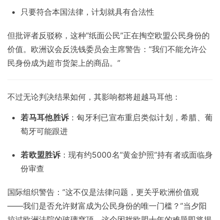
只要符合本国法律，计划就具有合法性
但批评者反驳称，这种”纸面公民”正在掏空欧盟公民身份的
价值。欧洲议会反洗钱委员会主席警告：”我们不能允许公
民身份成为超市货架上的商品。”
不过无论判决结果如何，其影响都将超越马耳他：
若马耳他胜诉
：匈牙利已宣布重启类似计划，希腊、葡
萄牙可能跟进
若欧盟胜诉
：现有约5000名”黄金护照”持有者或面临身
份审查
国际组织警告：”这不仅是法律问题，更关乎欧洲价值观
——我们是否允许财富成为公民身份的唯一门槛？”当夕阳
掠过欧洲法院的玻璃穹顶，这个困扰欧盟十年的难题即将揭