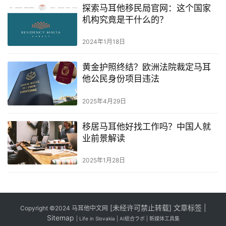
探索马耳他移民局官网：这个国家
机构究竟是干什么的？
2024年1月18日
黄金护照终结？欧洲法院裁定马耳
他公民身份项目违法
2025年4月29日
移居马耳他好找工作吗？中国人就
业前景解读
2025年1月28日
[
未经许可禁止转载]
文章标签
|
Copyright ©2024
马耳他中文网
Sitemap
|
Life in Slovakia
|
AI総合ラボ
|
新媒体工具集