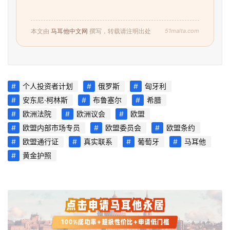
攻
略
51malta.com
本文由
马耳他中文网
撰写，转载请注明出处
生
活
指
南
个人投资者计划
俄罗斯
匈牙利
安东尼·柯林斯
布鲁塞尔
希腊
马
欧洲法院
欧洲议会
欧盟
耳
欧盟内部市场专员
欧盟委员会
欧盟条约
他
欧盟通行证
真实联系
葡萄牙
马耳他
移
黄金护照
民
留
学
教
育